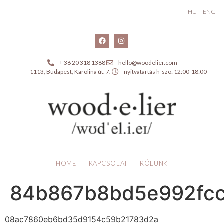
HU
ENG
+ 36 20 318 1388
hello@woodelier.com
1113, Budapest, Karolina út. 7.
nyitvatartás h-szo: 12:00-18:00
HOME
KAPCSOLAT
RÓLUNK
84b867b8bd5e992fc
08ac7860eb6bd35d9154c59b21783d2a