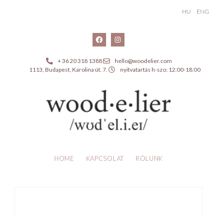
HU
ENG
+ 36 20 318 1388
hello@woodelier.com
1113, Budapest, Karolina út. 7.
nyitvatartás h-szo: 12:00-18:00
HOME
KAPCSOLAT
RÓLUNK