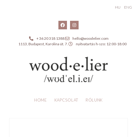
HU
ENG
+ 36 20 318 1388
hello@woodelier.com
1113, Budapest, Karolina út. 7.
nyitvatartás h-szo: 12:00-18:00
HOME
KAPCSOLAT
RÓLUNK