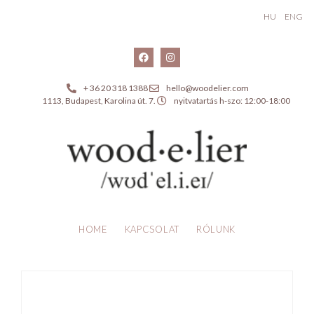
HU
ENG
+ 36 20 318 1388
hello@woodelier.com
1113, Budapest, Karolina út. 7.
nyitvatartás h-szo: 12:00-18:00
HOME
KAPCSOLAT
RÓLUNK