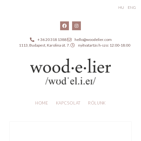
HU
ENG
+ 36 20 318 1388
hello@woodelier.com
1113, Budapest, Karolina út. 7.
nyitvatartás h-szo: 12:00-18:00
HOME
KAPCSOLAT
RÓLUNK