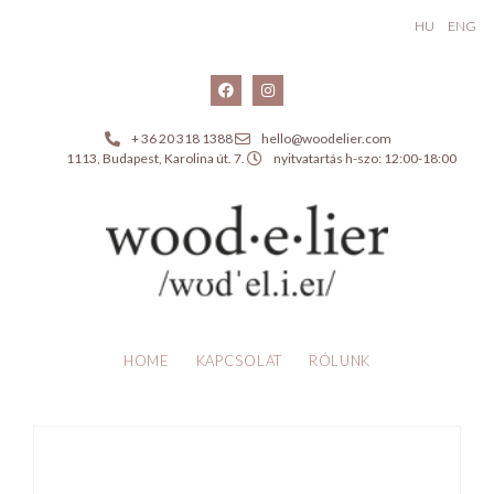
HU
ENG
+ 36 20 318 1388
hello@woodelier.com
1113, Budapest, Karolina út. 7.
nyitvatartás h-szo: 12:00-18:00
HOME
KAPCSOLAT
RÓLUNK