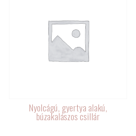
Nyolcágú, gyertya alakú,
búzakalászos csillár