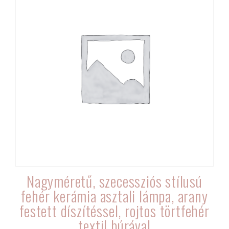
Nagyméretű, szecessziós stílusú
fehér kerámia asztali lámpa, arany
festett díszítéssel, rojtos törtfehér
textil búrával