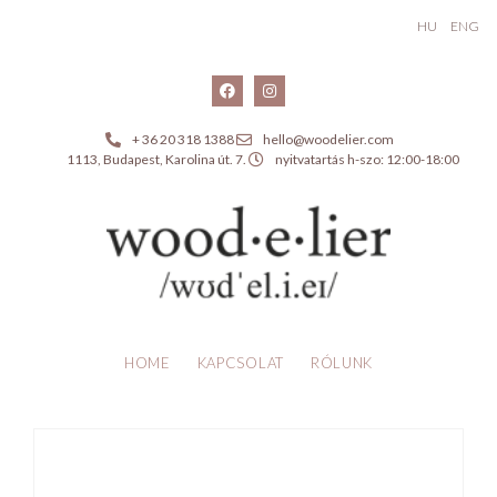
HU
ENG
+ 36 20 318 1388
hello@woodelier.com
1113, Budapest, Karolina út. 7.
nyitvatartás h-szo: 12:00-18:00
HOME
KAPCSOLAT
RÓLUNK