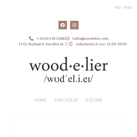
HU
ENG
+ 36 20 318 1388
hello@woodelier.com
1113, Budapest, Karolina út. 7.
nyitvatartás h-szo: 12:00-18:00
HOME
KAPCSOLAT
RÓLUNK