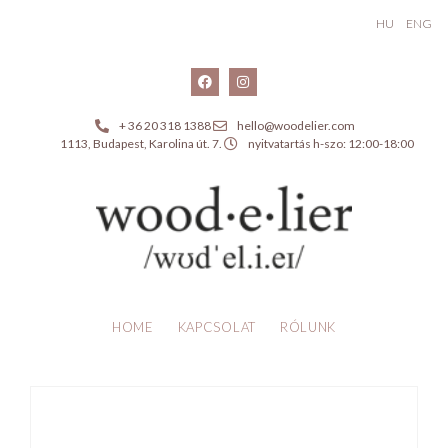
HU
ENG
+ 36 20 318 1388
hello@woodelier.com
1113, Budapest, Karolina út. 7.
nyitvatartás h-szo: 12:00-18:00
HOME
KAPCSOLAT
RÓLUNK