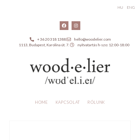
HU
ENG
+ 36 20 318 1388
hello@woodelier.com
1113, Budapest, Karolina út. 7.
nyitvatartás h-szo: 12:00-18:00
HOME
KAPCSOLAT
RÓLUNK