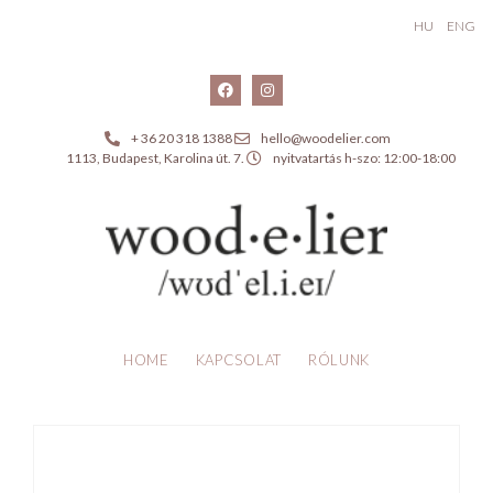
HU
ENG
+ 36 20 318 1388
hello@woodelier.com
1113, Budapest, Karolina út. 7.
nyitvatartás h-szo: 12:00-18:00
HOME
KAPCSOLAT
RÓLUNK