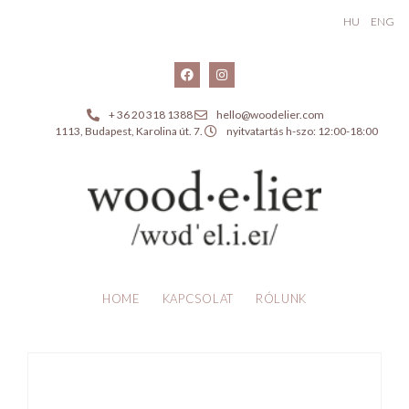
HU
ENG
+ 36 20 318 1388
hello@woodelier.com
1113, Budapest, Karolina út. 7.
nyitvatartás h-szo: 12:00-18:00
HOME
KAPCSOLAT
RÓLUNK