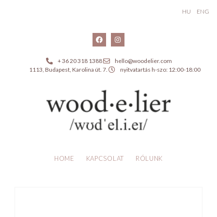
HU
ENG
+ 36 20 318 1388
hello@woodelier.com
1113, Budapest, Karolina út. 7.
nyitvatartás h-szo: 12:00-18:00
HOME
KAPCSOLAT
RÓLUNK