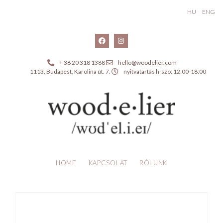
HU
ENG
+ 36 20 318 1388
hello@woodelier.com
1113, Budapest, Karolina út. 7.
nyitvatartás h-szo: 12:00-18:00
HOME
KAPCSOLAT
RÓLUNK