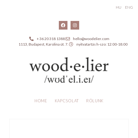
HU
ENG
+ 36 20 318 1388
hello@woodelier.com
1113, Budapest, Karolina út. 7.
nyitvatartás h-szo: 12:00-18:00
HOME
KAPCSOLAT
RÓLUNK